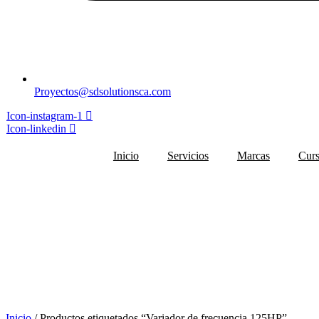
Proyectos@sdsolutionsca.com
Icon-instagram-1
Icon-linkedin
Inicio
Servicios
Marcas
Cur
Inicio
/ Productos etiquetados “Variador de frecuencia 125HP”