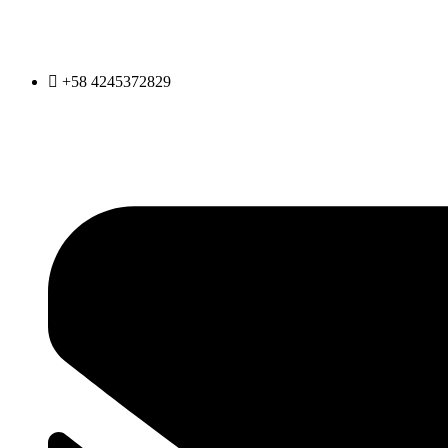
Ir
al
contenido
+58 4245372829