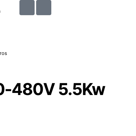
m
ros
80-480V 5.5Kw