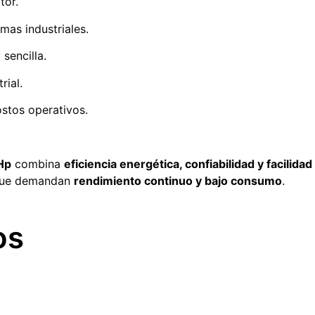
tor.
emas industriales.
sencilla.
rial.
ostos operativos.
Hp
combina
eficiencia energética, confiabilidad y facilida
s que demandan
rendimiento continuo y bajo consumo
.
os