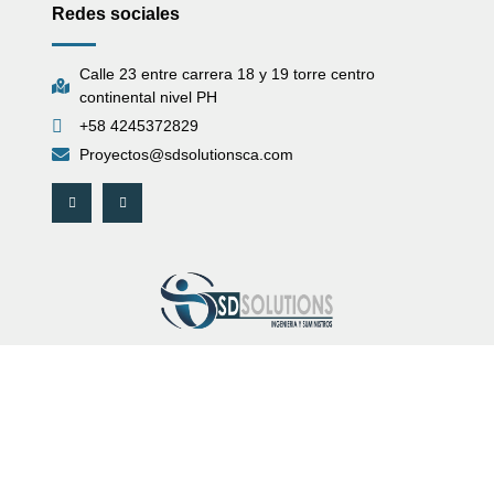
Redes sociales
Calle 23 entre carrera 18 y 19 torre centro
continental nivel PH
+58 4245372829
Proyectos@sdsolutionsca.com
Líderes en
automatización industrial y de edificios
en Venezuela,
brindando soluciones tecnológicas
avanzadas para optimizar procesos, mejorar la
eficiencia y garantizar la seguridad en diversas
industrias.
Con más de
15 años de experiencia
, trabajamos con