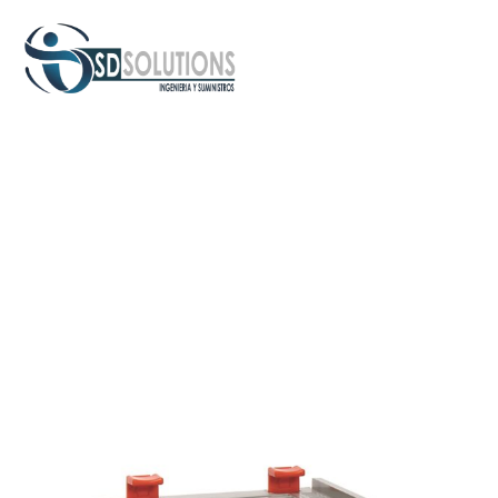
Inicio
/
PLC
/ PLC Controladores CompactLogix 5380 Allen
Bradley