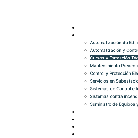
+58 4245372829
Proyectos@sds
Inicio
Servicios
Automatización de Edifi
Automatización y Contr
Cursos y Formación Téc
Mantenimiento Preventi
Control y Protección Elé
Servicios en Subestaci
Sistemas de Control e 
Sistemas contra incend
Suministro de Equipos
Marcas
Cursos
Productos
Sobre Nosotros