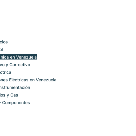
olutionsca.com
cios
ol
nica en Venezuela
vo y Correctivo
ctrica
ones Eléctricas en Venezuela
Instrumentación
ios y Gas
 y Componentes