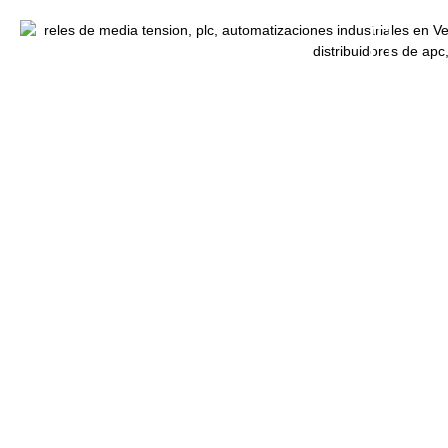
Rele de Protección Media
Tensión Easergy P3 48-230V
P3U30 Schneider Electric
Inicio
/
Relés de Protección de Media Tensión
/ Rele de
Protección Media Tensión Easergy P3 48-230V P3U30
Schneider Electric