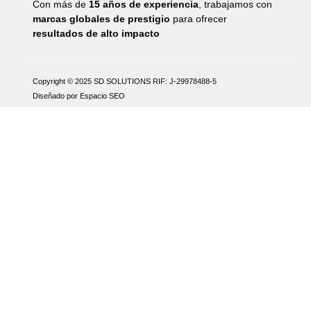
Con más de
15 años de experiencia
, trabajamos con
marcas globales de prestigio
para ofrecer
resultados de alto impacto
Copyright © 2025 SD SOLUTIONS
RIF: J-29978488-5
Diseñado por Espacio SEO
Contacta con SD Solutions
Hola 👋 Bienvenido a SD Solutions
¿En qué podemos ayudarte?
Abrir chat