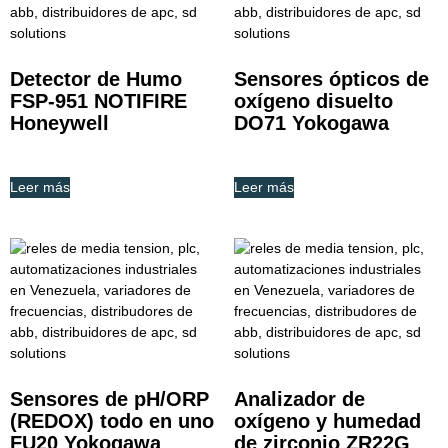
Detector de Humo
Sensores ópticos de
FSP-951 NOTIFIRE
oxígeno disuelto
Honeywell
DO71 Yokogawa
Leer más
Leer más
Sensores de pH/ORP
Analizador de
(REDOX) todo en uno
oxígeno y humedad
FU20 Yokogawa
de zirconio ZR22G