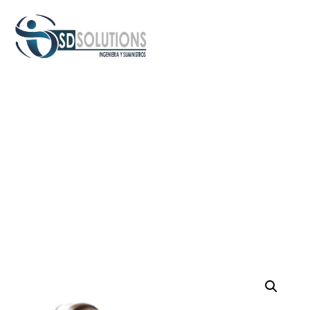
Inicio
/
Sensores
/ Sensores de conductividad de contacto
SC42 Yokogawa