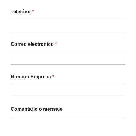
ó
n
Telefóno
*
i
c
o
m
e
n
Correo electrónico
*
s
a
j
e
C
Nombre Empresa
*
o
r
r
e
o
Comentario o mensaje