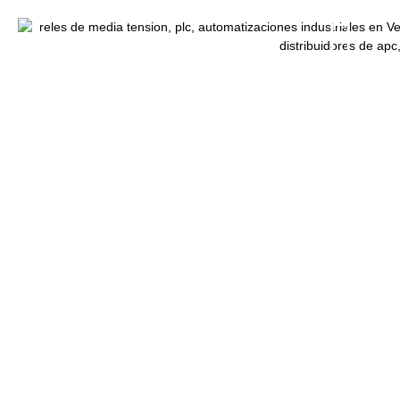
Inicio
/
Variadores de Frecuencia
/ Variador de frecuencia
Danfoss 380-480V 15Kw 20Hp IP20 VLT FC-051