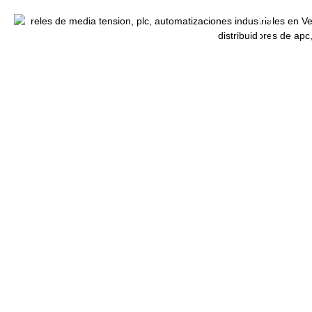
Variador de frecuencia
Danfoss 200-240V 2.2Kw
3Hp IP20 VLT FC-101
Inicio
/
Variadores de Frecuencia
/ Variador de frecuencia
Danfoss 200-240V 2.2Kw 3Hp IP20 VLT FC-101