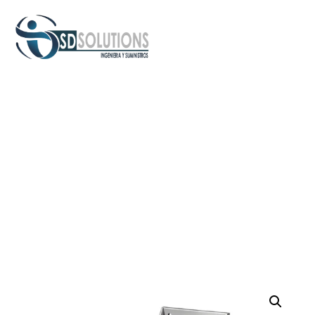
Inicio
/
Variadores de Frecuencia
/ Variador de frecuencia
Danfoss 200-240V 30Kw 40Hp IP20 VLT FC-101