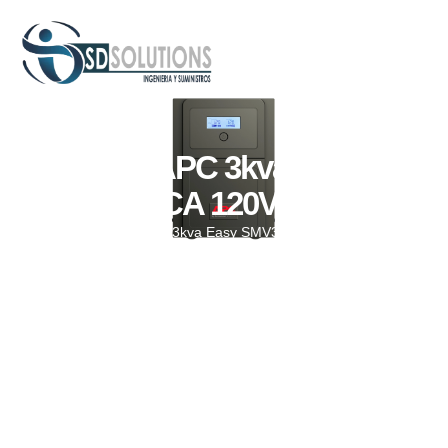
UPS APC 3kva Easy
SMV3000CA 120V Sinewave
Inicio
/
UPS
/ UPS APC 3kva Easy SMV3000CA 120V Sinewave