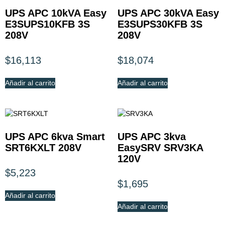
UPS APC 10kVA Easy
UPS APC 30kVA Easy
E3SUPS10KFB 3S
E3SUPS30KFB 3S
208V
208V
$
16,113
$
18,074
Añadir al carrito
Añadir al carrito
UPS APC 6kva Smart
UPS APC 3kva
SRT6KXLT 208V
EasySRV SRV3KA
120V
$
5,223
$
1,695
Añadir al carrito
Añadir al carrito