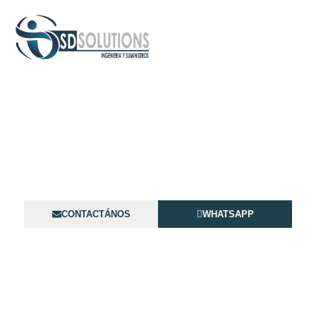
Distribuidor de Equipos UPS
en Venezuela
En SD Solutions ofrecemos UPS en Venezuela para
industrias y empresas
CONTACTÁNOS
WHATSAPP