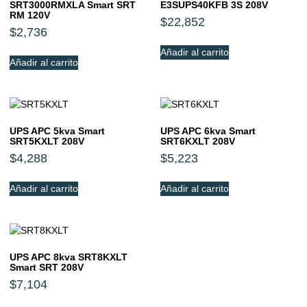
SRT3000RMXLA Smart SRT
E3SUPS40KFB 3S 208V
RM 120V
$
22,852
$
2,736
Añadir al carrito
Añadir al carrito
UPS APC 5kva Smart
UPS APC 6kva Smart
SRT5KXLT 208V
SRT6KXLT 208V
$
4,288
$
5,223
Añadir al carrito
Añadir al carrito
UPS APC 8kva SRT8KXLT
Smart SRT 208V
$
7,104