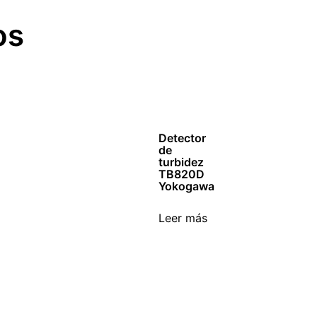
os
Detector
de
turbidez
TB820D
Yokogawa
Leer más