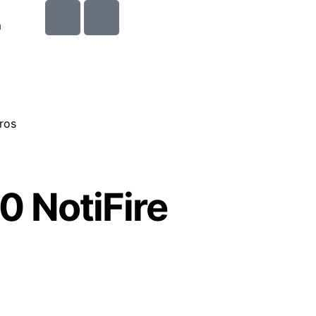
m
ros
0 NotiFire