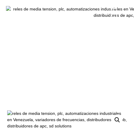
Inicio
/
Transmisores y Bobinas
/ Transmisor de Flujo Vortex
serie VY Yokogawa