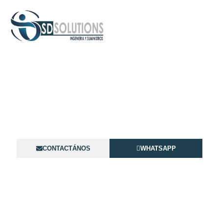
Distribuidor de Transmisores
y Bobinas en Venezuela
En SD Solutions ofrecemos Transmisores y Bobinas en
Venezuela para industrias y empresas
CONTACTÁNOS
WHATSAPP